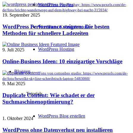
WordPress Plugins
Foto von Pixabay: https://www.pexels.com/de-
de/foto/leichte-wanderwege-auf-dem-highway-bei-nacht-315934/
19. September 2025
WordPress Performance steigern: Die besten
WordPress Kontaktformular
Methoden für schnellere Ladezeiten
WordPress Hosting
9. Juli 2025
Online-Business Ideen: 10 einzigartige Vorschläge
Bloggen
Foto von cottonbro studio: https://www.pexels.com/de-
de/foto/bewolkt-skyline-schreibtisch-laptop-5483060/
9. Mai 2025
Tutorials
Duplicate Content: Wie schadet er der
Suchmaschinenoptimierung?
WordPress Blog erstellen
1. Oktober 2024
WordPress ohne Datenverlust neu installieren