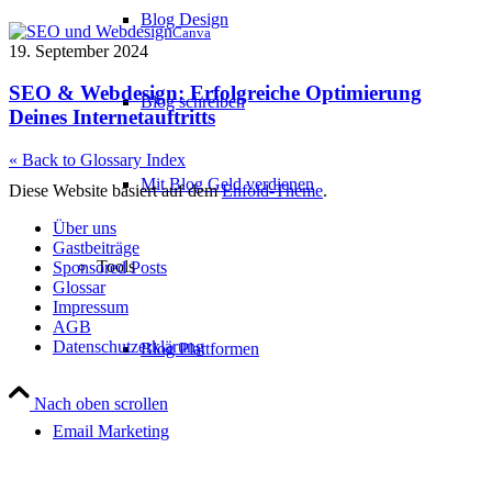
Blog Design
Canva
19. September 2024
SEO & Webdesign: Erfolgreiche Optimierung
Blog schreiben
Deines Internetauftritts
« Back to Glossary Index
Mit Blog Geld verdienen
Diese Website basiert auf dem
Enfold-Theme
.
Über uns
Gastbeiträge
Tools
Sponsored Posts
Glossar
Impressum
AGB
Datenschutzerklärung
Blog Plattformen
Nach oben scrollen
Email Marketing