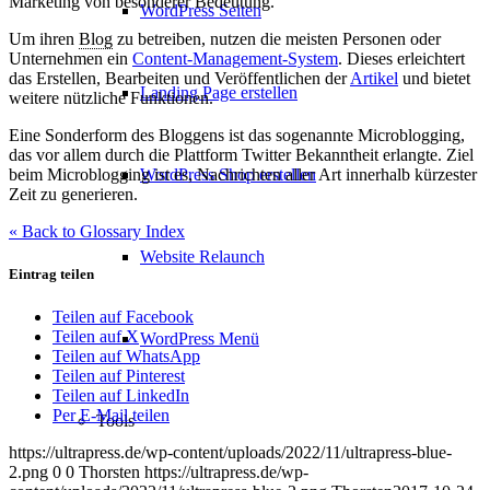
Marketing von besonderer Bedeutung.
WordPress Seiten
Um ihren
Blog
zu betreiben, nutzen die meisten Personen oder
Unternehmen ein
Content-Management-System
. Dieses erleichtert
das Erstellen, Bearbeiten und Veröffentlichen der
Artikel
und bietet
Landing Page erstellen
weitere nützliche Funktionen.
Eine Sonderform des Bloggens ist das sogenannte Microblogging,
das vor allem durch die Plattform Twitter Bekanntheit erlangte. Ziel
beim Microblogging ist es, Nachrichten aller Art innerhalb kürzester
WordPress Shop erstellen
Zeit zu generieren.
« Back to Glossary Index
Website Relaunch
Eintrag teilen
Teilen auf Facebook
Teilen auf X
WordPress Menü
Teilen auf WhatsApp
Teilen auf Pinterest
Teilen auf LinkedIn
Per E-Mail teilen
Tools
https://ultrapress.de/wp-content/uploads/2022/11/ultrapress-blue-
2.png
0
0
Thorsten
https://ultrapress.de/wp-