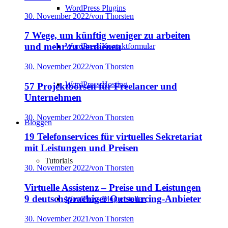
WordPress Plugins
30. November 2022
/
von Thorsten
7 Wege, um künftig weniger zu arbeiten
und mehr zu verdienen
WordPress Kontaktformular
30. November 2022
/
von Thorsten
WordPress Hosting
57 Projektbörsen für Freelancer und
Unternehmen
30. November 2022
/
von Thorsten
Bloggen
19 Telefonservices für virtuelles Sekretariat
mit Leistungen und Preisen
Tutorials
30. November 2022
/
von Thorsten
Virtuelle Assistenz – Preise und Leistungen
9 deutschsprachiger Outsourcing-Anbieter
WordPress Blog erstellen
30. November 2021
/
von Thorsten