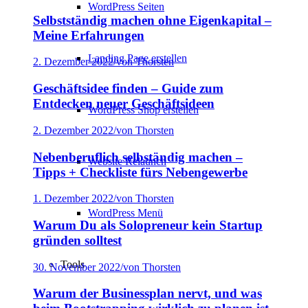
WordPress Seiten
Selbstständig machen ohne Eigenkapital –
Meine Erfahrungen
Landing Page erstellen
2. Dezember 2022
/
von Thorsten
Geschäftsidee finden – Guide zum
Entdecken neuer Geschäftsideen
WordPress Shop erstellen
2. Dezember 2022
/
von Thorsten
Nebenberuflich selbständig machen –
Website Relaunch
Tipps + Checkliste fürs Nebengewerbe
1. Dezember 2022
/
von Thorsten
WordPress Menü
Warum Du als Solopreneur kein Startup
gründen solltest
Tools
30. November 2022
/
von Thorsten
Warum der Businessplan nervt, und was