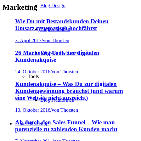
Blog Design
Marketing
Wie Du mit Bestandskunden Deinen
Umsatz systematisch hochfährst
Blog schreiben
3. April 2017
/
von Thorsten
26 Marketing Tools zur digitalen
Mit Blog Geld verdienen
Kundenakquise
24. Oktober 2016
/
von Thorsten
Tools
Kundenakquise – Was Du zur digitalen
Kundengewinnung brauchst (und warum
eine Website nicht ausreicht)
Blog Plattformen
10. Oktober 2016
/
von Thorsten
Ab durch den Sales Funnel – Wie man
Email Marketing
potenzielle zu zahlenden Kunden macht