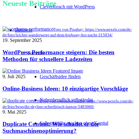
Neueste Beiträge
CleverReach mit WordPress
Foto von Pixabay: https://www.pexels.com/de-
Business
de/foto/leichte-wanderwege-auf-dem-highway-bei-nacht-315934/
19. September 2025
WordPress Performance steigern: Die besten
Tutorials
Methoden für schnellere Ladezeiten
Geschäftsidee finden
9. Juli 2025
Online-Business Ideen: 10 einzigartige Vorschläge
Nebenberuflich selbständig
Foto von cottonbro studio: https://www.pexels.com/de-
de/foto/bewolkt-skyline-schreibtisch-laptop-5483060/
9. Mai 2025
Selbstständig machen ohne Kapital
Duplicate Content: Wie schadet er der
Suchmaschinenoptimierung?