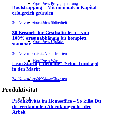
WordPress Programmierung
Bootstrapping – Mit minimalem Kapital
erfolgreich gründen
WordPress Sicherheit
30. November 2022
/
von Thorsten
30 Beispiele für Geschäftsideen – von
100% ortsunabhängig bis komplett
WordPress Updates
stationär
30. November 2022
/
von Thorsten
WordPress Wartung
Lean Startup Methode – Schnell und agil
in den Markt
24. November 2022
/
von Thorsten
CMS WordPress
Produktivität
Tools
Produktivität im Homeoffice – So killst Du
die verdammten Ablenkungen bei der
Arbeit