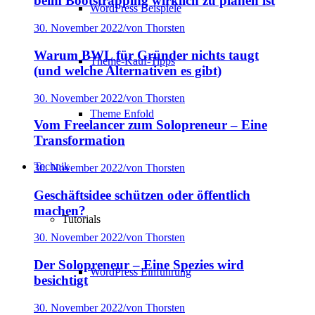
beim Bootstrapping wirklich zu planen ist
WordPress Beispiele
30. November 2022
/
von Thorsten
Warum BWL für Gründer nichts taugt
Theme-Kauf-Tipps
(und welche Alternativen es gibt)
30. November 2022
/
von Thorsten
Theme Enfold
Vom Freelancer zum Solopreneur – Eine
Transformation
Technik
30. November 2022
/
von Thorsten
Geschäftsidee schützen oder öffentlich
machen?
Tutorials
30. November 2022
/
von Thorsten
Der Solopreneur – Eine Spezies wird
WordPress Einführung
besichtigt
30. November 2022
/
von Thorsten