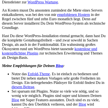
Dienstleister zur
WordPress Wartung
.
An Kosten musst Du ansonsten zumindest die Miete eines Servers
einkalkulieren, was bei den von mir
empfohlenen Hostern
in der
Regel zwischen fünf und zehn Euro monatlich liegt. Denn auf
diesem Server installierst Du Dein WordPress-System als technische
Grundlage.
Hast Du diese WordPress-Installation einmal gemacht, dann hast Du
die komplette Gestaltungsfreiheit – und zwar sowohl in Sachen
Design, als auch in der Funktionalität. Ein wahnsinnig großes
Ökosystem rund um WordPress bietet tausende
kostenlose und
kostenpflichtige Plugins
zur technischen Erweiterung und Themes
als Design-Basis.
Meine Empfehlungen für Deinen
Blog
:
Nutze das
Enfold-Theme
. Es ist einfach zu bedienen und
bietet Dir neben starken Vorlagen sehr große Freiheiten im
Design. Ein tiefergehendes Plädoyer für Enfold findest Du in
diesem Beitrag
.
Sei sparsam mit Plugins. Nutze so viele wie nötig, und so
wenig wie möglich. Plugins sind super und können Deinen
Blog
mit Super Features ausstatten. Doch sind es zu viele,
kannst Du den Überblick verlieren, und der
Blog
wird