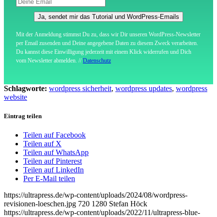
Ja, sendet mir das Tutorial und WordPress-Emails
Mit der Anmeldung stimmst Du zu, dass wir Dir unseren WordPress-Newsletter
per Email zusenden und Deine angegebene Daten zu diesem Zweck verarbeiten.
Du kannst diese Einwilligung jederzeit mit einem Klick widerrufen und Dich
vom Newsletter abmelden. //
Datenschutz
Schlagworte:
wordpress sicherheit
,
wordpress updates
,
wordpress
website
Eintrag teilen
Teilen auf Facebook
Teilen auf X
Teilen auf WhatsApp
Teilen auf Pinterest
Teilen auf LinkedIn
Per E-Mail teilen
https://ultrapress.de/wp-content/uploads/2024/08/wordpress-
revisionen-loeschen.jpg
720
1280
Stefan Höck
https://ultrapress.de/wp-content/uploads/2022/11/ultrapress-blue-